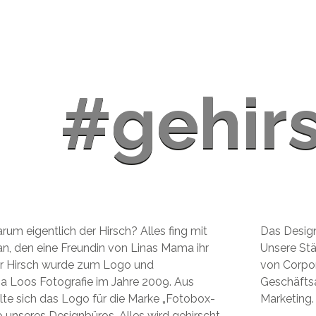
#gehir
#gehir
rum eigentlich der Hirsch? Alles fing mit
 eine klassische Werbeagentur aufgebaut.
n, den eine Freundin von Linas Mama ihr
ie Konzeption, Gestaltung und Umsetzung
er Hirsch wurde zum Logo und
s, angefangen vom Logo über die
a Loos Fotografie im Jahre 2009. Aus
Imagewerbung, Website und Social Media
te sich das Logo für die Marke „Fotobox-
Marketing.
unseres Designbüros. Alles wird gehirscht.