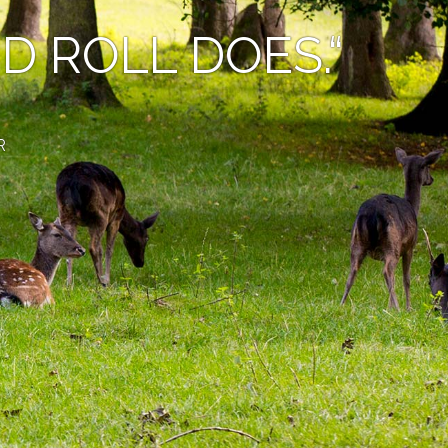
D ROLL DOES.“
R